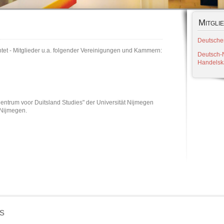
Mitgli
Deutscher
et - Mitglieder u.a. folgender Vereinigungen und Kammern:
Deutsch-
Handels
entrum voor Duitsland Studies" der Universität Nijmegen
-Nijmegen.
s
tion:
Knops WebService