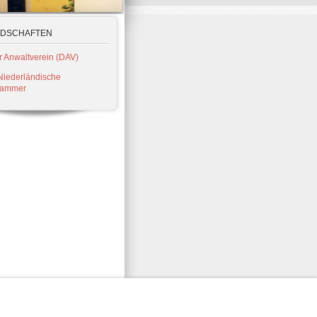
edschaften
 Anwaltverein (DAV)
Niederländische
kammer